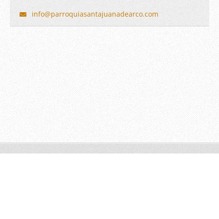
info@par
roquiasa
ntajuana
dearco.c
om
© 2015 Todos los derechos reservados
www.giovanniagudelomancera.com
Creado con Webnode