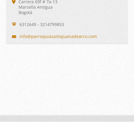
Carrera 69f # 7a-13
Marsella Antigua
Bogotá
6312649 - 3214799853
info@par
roquiasa
ntajuana
dearco.c
om
© 2015 Todos los derechos reservados
www.giovanniagudelomancera.com