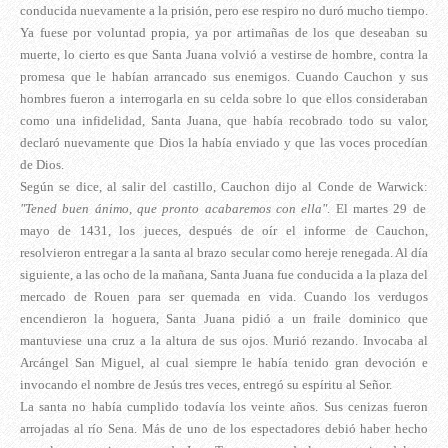
conducida nuevamente a la prisión, pero ese respiro no duró mucho tiempo.
Ya fuese por voluntad propia, ya por artimañas de los que deseaban su
muerte, lo cierto es que Santa Juana volvió a vestirse de hombre, contra la
promesa que le habían arrancado sus enemigos. Cuando Cauchon y sus
hombres fueron a interrogarla en su celda sobre lo que ellos consideraban
como una infidelidad, Santa Juana, que había recobrado todo su valor,
declaró nuevamente que Dios la había enviado y que las voces procedían
de Dios.
Según se dice, al salir del castillo, Cauchon dijo al Conde de Warwick:
"Tened buen ánimo, que pronto acabaremos con ella"
. El martes 29 de
mayo de 1431, los jueces, después de oír el informe de Cauchon,
resolvieron entregar a la santa al brazo secular como hereje renegada. Al día
siguiente, a las ocho de la mañana, Santa Juana fue conducida a la plaza del
mercado de Rouen para ser quemada en vida. Cuando los verdugos
encendieron la hoguera, Santa Juana pidió a un fraile dominico que
mantuviese una cruz a la altura de sus ojos. Murió rezando. Invocaba al
Arcángel San Miguel, al cual siempre le había tenido gran devoción e
invocando el nombre de Jesús tres veces, entregó su espíritu al Señor.
La santa no había cumplido todavía los veinte años. Sus cenizas fueron
arrojadas al río Sena. Más de uno de los espectadores debió haber hecho