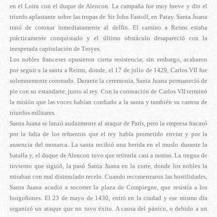
en el Loira con el duque de Alencon. La campaña fue muy breve y dio el
triunfo aplastante sobre las tropas de Sir John Fastolf, en Patay. Santa Juana
trató de coronar inmediatamente al delfín. El camino a Reims estaba
prácticamente conquistado y el último obstáculo desapareció con la
inesperada capitulación de Troyes.
Los nobles franceses opusieron cierta resistencia; sin embargo, acabaron
por seguir a la santa a Reims, donde, el 17 de julio de 1429, Carlos VII fue
solemnemente coronado. Durante la ceremonia, Santa Juana permaneció de
pie con su estandarte, junto al rey. Con la coronación de Carlos VII terminó
la misión que las voces habían confiado a la santa y también su carrera de
triunfos militares.
Santa Juana se lanzó audazmente al ataque de París, pero la empresa fracasó
por la falta de los refuerzos que el rey había prometido enviar y por la
ausencia del monarca. La santa recibió una herida en el muslo durante la
batalla y, el duque de Alencon tuvo que retirarla casi a rastras. La tregua de
invierno que siguió, la pasó Santa Juana en la corte, donde los nobles la
miraban con mal disimulado recelo. Cuando recomenzaron las hostilidades,
Santa Juana acudió a socorrer la plaza de Compiegne, que resistía a los
borgoñones. El 23 de mayo de 1430, entró en la ciudad y ese mismo día
organizó un ataque que no tuvo éxito. A causa del pánico, o debido a un