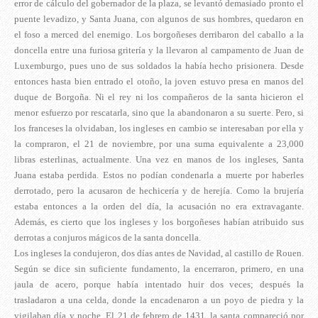
error de cálculo del gobernador de la plaza, se levantó demasiado pronto el
puente levadizo, y Santa Juana, con algunos de sus hombres, quedaron en
el foso a merced del enemigo. Los borgoñeses derribaron del caballo a la
doncella entre una furiosa gritería y la llevaron al campamento de Juan de
Luxemburgo, pues uno de sus soldados la había hecho prisionera. Desde
entonces hasta bien entrado el otoño, la joven estuvo presa en manos del
duque de Borgoña. Ni el rey ni los compañeros de la santa hicieron el
menor esfuerzo por rescatarla, sino que la abandonaron a su suerte. Pero, si
los franceses la olvidaban, los ingleses en cambio se interesaban por ella y
la compraron, el 21 de noviembre, por una suma equivalente a 23,000
libras esterlinas, actualmente. Una vez en manos de los ingleses, Santa
Juana estaba perdida. Estos no podían condenarla a muerte por haberles
derrotado, pero la acusaron de hechicería y de herejía. Como la brujería
estaba entonces a la orden del día, la acusación no era extravagante.
Además, es cierto que los ingleses y los borgoñeses habían atribuido sus
derrotas a conjuros mágicos de la santa doncella.
Los ingleses la condujeron, dos días antes de Navidad, al castillo de Rouen.
Según se dice sin suficiente fundamento, la encerraron, primero, en una
jaula de acero, porque había intentado huir dos veces; después la
trasladaron a una celda, donde la encadenaron a un poyo de piedra y la
vigilaban día y noche. El 21 de febrero de 1431, la santa compareció por