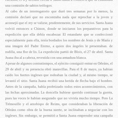
una comisión de sabios teólogos.
Al cabo de un interrogatorio que duró tres semanas por lo menos, la
comisión declaró que no encontraba nada que reprochar a la joven y
aconsejó que el rey se valiese, prudentemente, de sus servicios. Santa Juana
volvió entonces a Chinon, donde se iniciaron los preparativos para la
expedición que ella debía encabezar. El estandarte que se confeccionó
especialmente para ella, tenía bordados los nombres de Jesús y de María y
una imagen del Padre Eterno, a quien dos ángeles le presentaban. de
rodilla, una flor de lis. La expedición partió de Blois, el 27 de abril. Santa
Juana iba al a cabeza, revestida con una armadura blanca.
A pesar de algunos contratiempos, el ejército consiguió entrar en Orleáns, el
29 de abril y su presencia obró maravillas. Para el 8 de mayo, ya habían
caído los fuertes ingleses que rodeaban la ciudad y, al mismo tiempo, se
levantó el sitio. Santa Juana recibió una herida de flecha bajo el hombro.
Antes de la campaña, había profetizado todos estos acontecimientos, con
las fechas aproximadas. La doncella hubiese querido continuar la guerra,
pues las voces le habían asegurado que no viviría mucho tiempo. Pero La
Trémouille y el arzobispo de Reims, que consideraban la liberación de
Orleáns como obra de la buena suerte, se inclinaban a negociar con los
ingleses. Sin embargo, se permitió a Santa Juana emprender una campaña