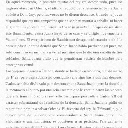
En aquel momento, la posición militar del rey era desesperada, pues los
ingleses atacaban Orleáns, el último reducto de la resistencia. Santa Juana
volvió a Domrémy, pero las voces no le dieron descanso. Cuando la joven
respondió que era una campesina que no sabía ni montar a caballo, ni hacer
la guerra, las voces le replicaron:
"Dios te lo manda."
Incapaz de resistir a
este llamamiento, Santa Juana huyó de su casa y se dirigió nuevamente a
Vaucouleurs. El escepticismo de Baudricourt desapareció cuando recibió la
noticia oficial de una derrota que Santa Juana había predicho; así pues, no
sólo consintió en mandarla a ver al rey, sino que le dio una escolta de tres
soldados. Santa Juana pidió que le permitieran vestirse de hombre para
proteger su virtud.
Los viajeros llegaron a Chinon, donde se hallaba en monarca, el 6 de marzo
de 1429; pero Santa Juana no consiguió verle sino hasta dos días después.
Carlos se había disfrazado para desconcertar a Santa Juana; pero la doncella
le reconoció al punto por una señal secreta que le comunicaron las voces y
que ella transmitió sólo al rey. ello bastó para persuadir a Carlos VII del
carácter sobrenatural de la misión de la doncella. Santa Juana le pidió un
regimiento para ir a salvar Orleáns. El favorito del rey, la Trémouille, y la
mayor parte de la corte, que consideraban a Santa Juana como una
visionaria o una impostora, se opusieron a su petición. Para zanjar la
cuestión, el rey decidió enviar a Santa Juana a Poitiers a que la examinara