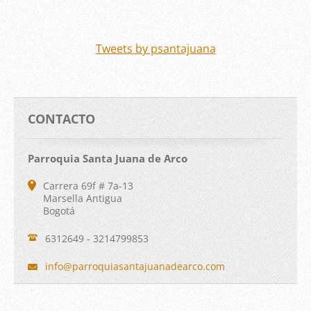
Tweets by psantajuana
CONTACTO
Parroquia Santa Juana de Arco
Carrera 69f # 7a-13
Marsella Antigua
Bogotá
6312649 - 3214799853
info@par
roquiasa
ntajuana
dearco.c
om