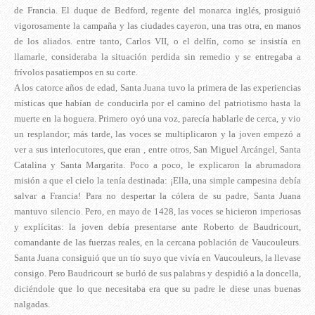
de Francia. El duque de Bedford, regente del monarca inglés, prosiguió
vigorosamente la campaña y las ciudades cayeron, una tras otra, en manos
de los aliados. entre tanto, Carlos VII, o el delfín, como se insistía en
llamarle, consideraba la situación perdida sin remedio y se entregaba a
frívolos pasatiempos en su corte.
A los catorce años de edad, Santa Juana tuvo la primera de las experiencias
místicas que habían de conducirla por el camino del patriotismo hasta la
muerte en la hoguera. Primero oyó una voz, parecía hablarle de cerca, y vio
un resplandor; más tarde, las voces se multiplicaron y la joven empezó a
ver a sus interlocutores, que eran , entre otros, San Miguel Arcángel, Santa
Catalina y Santa Margarita. Poco a poco, le explicaron la abrumadora
misión a que el cielo la tenía destinada: ¡Ella, una simple campesina debía
salvar a Francia! Para no despertar la cólera de su padre, Santa Juana
mantuvo silencio. Pero, en mayo de 1428, las voces se hicieron imperiosas
y explícitas: la joven debía presentarse ante Roberto de Baudricourt,
comandante de las fuerzas reales, en la cercana población de Vaucouleurs.
Santa Juana consiguió que un tío suyo que vivía en Vaucouleurs, la llevase
consigo. Pero Baudricourt se burló de sus palabras y despidió a la doncella,
diciéndole que lo que necesitaba era que su padre le diese unas buenas
nalgadas.