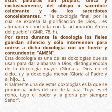
Estas palabras son propias, única y
exclusivamente, del obispo o sacerdote
celebrante y de los sacerdotes
concelebrantes
. Y “la doxología final: por la
cual se expresa la glorificación de Dios,… es
afirmada y concluida con la aclamación Amén
del pueblo” (IGMR, 78, h).
Por tanto durante la doxología los fieles
guardan silencio y sólo intervienen para
unirse a dicha doxología con un fuerte y
contundente: “AMEN”.
Esta doxología es una de las doxologías que se
usan para dar alabanza a Dios, distinguiéndola
de la doxología mayor (Gloria a Dios en el
cielo…) y la doxología menor (Gloria al Padre y
al hijo….).
Finalmente una de estas doxologías es la que se
pronuncia antes del rito de la paz: “Tuyo es el
reino, tuyo el poder y la gloria por siempre
Señor”.