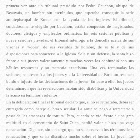
primera vez ante un tribunal presidido por Pedro Cauchon, obispo de
Beauvais, un hombre sin escrúpulos, que esperaba conseguir la sede
arquiepiscopal de Rouen con la ayuda de los ingleses. El tribunal,
cuidadosamente elegido por Cauchon, estaba compuesto de magistrados,
doctores, clérigos y empleados ordinarios. En seis sesiones públicas y
nueve sesiones privadas, el tribunal interrogó a la doncella acerca de sus
visones y "voces", de sus vestidos de hombre, de su fe y de sus
disposiciones para someterse a la Iglesia. Sola y sin defensa, la santa hizo
frente a sus jueces valerosamente y muchas veces los confundió con sus
hábiles respuestas y su memoria exactísima. Una vez terminadas las
sesiones, se presentó a los jueces y a la Universidad de Paría un resumen
burdo e injusto de las declaraciones de la joven. En base a ello, los jueces
determinaron que las revelaciones habían sido diabólicas y la Universidad
la acusó en términos violentos.
En la deliberación final el tribunal declaró que, si no se retractaba, debía ser
entregada como hereje al brazo secular. La santa se negó a retractarse a
pesar de las amenazas de tortura. Pero, cuando se vio frente a una gran
multitud en el cementerio de Saint-Ouen, perdió valor e hizo una vaga
retractación. Digamos, sin embargo, que no se conservan los términos de si
retractación y que se ha discutido mucho sobre el hecho. La joven fue