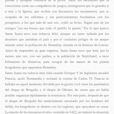
piedad y ejemplar conducta de la joven. Tanto los sacerdotes que la
conocieron como sus compañeros de juegos, atestiguaron que le gustaba ir
a orar a la Iglesia, que recibía con frecuencia los sacramentos, que se
ocupaba de los enfermos y era particularmente bondadosa con los
peregrinos, a los que más de una vez, cedió su lecho. Según uno de los
testigos "era tan buena, que todo el pueblo la quería." Por lo que parece
Santa Juana tuvo una infancia feliz, aunque un tanto turbada por los
desastres que asolaban el país y por el constante peligro de un ataque
armado sobre la población de Domrémy, situada en la frontera de Lorena.
Antes de emprender su gran empresa, Santa Juana tuvo que huir, por lo
menos una vez, con sus padres, a la población de Neufchatel, a trece
kilómetros de distancia, para escapar de las manos de los piratas
borgoñones que saquearon Domrémy.
Santa Juana era todavía muy niña cuando Enrique V de Inglaterra invadió
Francia, asoló Normandía y reclamó la corona de Carlos VI. Francia se
hallaba en aquel momento dividida por la guerra civil entre los partidarios
del duque de Borgoña y el duque de Orleáns, de suerte que no había
podido organizar rápidamente la resistencia. Por otra parte, después de que
el duque de Borgoña fue traidoramente asesinado por los hombres del
delfín, los borgoñeses se aliaron con los ingleses, que apoyaban su causa.
La muerte de los monarcas rivales, ocurrida en 1422, no mejoró la situación